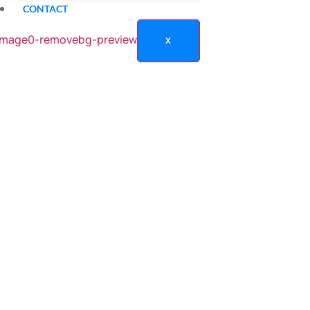
CONTACT
taouais et ses
X