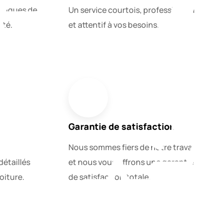
hniques de
Un service courtois, professionnel
ité.
et attentif à vos besoins.
Garantie de satisfaction
Nous sommes fiers de notre travail
détaillés
et nous vous offrons une garantie
oiture.
de satisfaction totale.