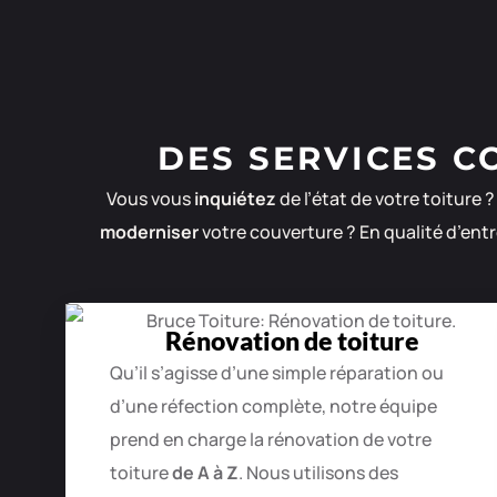
DES SERVICES C
Vous vous
inquiétez
de l’état de votre toiture 
moderniser
votre couverture ? En qualité d’en
Rénovation de toiture
Qu’il s’agisse d’une simple réparation ou
d’une réfection complète, notre équipe
prend en charge la rénovation de votre
toiture
de A à Z
. Nous utilisons des